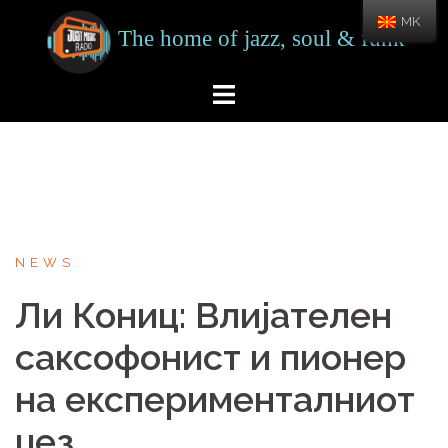
Skip
MK
to
content
NEWS
Ли Кониц: Влијателен
саксофонист и пионер
на експерименталниот
џез