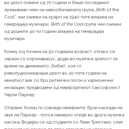
во џезот повеќе од 70 години и беше последниот
преживеан член на невообичаената група „Birth of the
Cool“, чии снимки на крајот на 1940-тите влијаеа на
генерација музичари.
Birth of the Cool
група чии снимки
од доцните 40-ти години влијаеа на генерација
музичари.
Кониц, кој почина на 92-годишна возраст, откако се
зарази со коронавирус, дојде во музичка зрелост за
време на движењето „бибап“, кое го
револуционизираше џезот во 40-тите години на
минатиот век со брз ритмички погон и хармонични
иновации, предводени од неверојатниот саксофонист
Чарли Паркер.
Отпрвин, Кониц ги совлада немирните, брзи каскади на
звук на Паркер - потоа намерно отиде во друга музичка
насока. Водејќи се од студиите со Лени Тристано, слеп