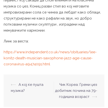
пијанист кој сакаше да спои елементи на класична
музика со џез, Кониц разви стил во кој неговите
импровизирани сола се чинеа да лебдат како облаци,
структурирани не како рафали на звук, но добро
потковани музички скулптури , изградени над
менувачките хармонии.
Линк за веста:
https://www.independent.co.uk/news/obituaries/lee-
konitz-death-musician-saxophone-jazz-age-cause-
coronavirus-a9474091.html
⟵
А кој ќе пушта
Чик Кореа: Греми џез
Post
музика?
добитник почина на 79-
navigation
годишна возраст
⟶