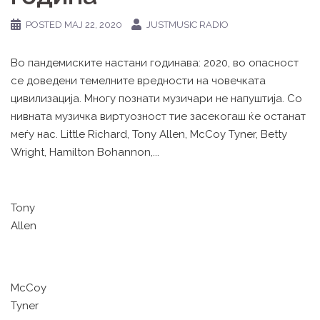
POSTED
МАЈ 22, 2020
JUSTMUSIC RADIO
Во пандемиските настани годинава: 2020, во опасност
се доведени темелните вредности на човечката
цивилизација. Многу познати музичари не напуштија. Со
нивната музичка виртуозност тие засекогаш ќе останат
меѓу нас. Little Richard, Tony Allen, McCoy Tyner, Betty
Wright, Hamilton Bohannon,...
Tony
Allen
McCoy
Tyner