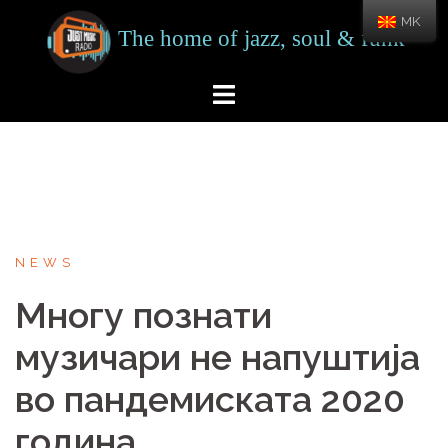
Skip
MK
to
content
NEWS
Многу познати
музичари не напуштија
во пандемиската 2020
година