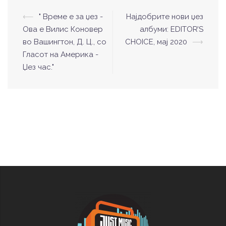
⟵
" Време е за џез -
Најдобрите нови џез
Post
Ова е Вилис Коновер
албуми: EDITOR’S
navigation
во Вашингтон, Д. Ц., со
CHOICE, мај 2020
⟶
Гласот на Америка -
Џез час."